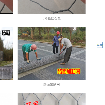
8号铅丝石笼
路面加筋网