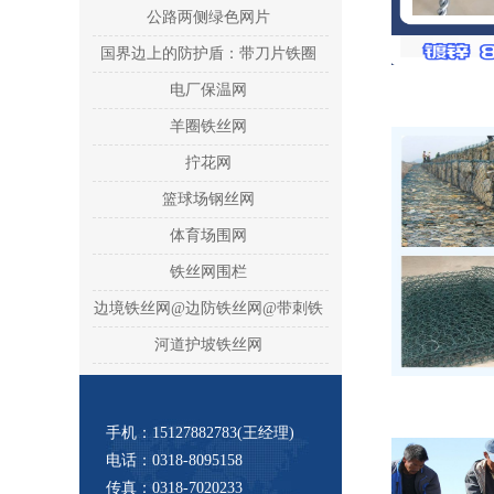
公路两侧绿色网片
国界边上的防护盾：带刀片铁圈
——刺丝滚笼
电厂保温网
羊圈铁丝网
拧花网
篮球场钢丝网
体育场围网
铁丝网围栏
边境铁丝网@边防铁丝网@带刺铁
丝@带刺铁丝绳
河道护坡铁丝网
手机：15127882783(王经理)
电话：0318-8095158
传真：0318-7020233