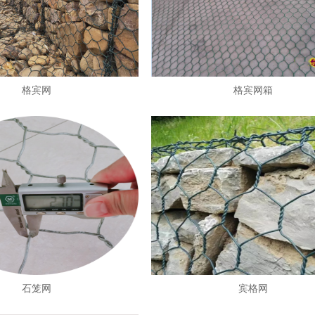
格宾网
格宾网箱
石笼网
宾格网