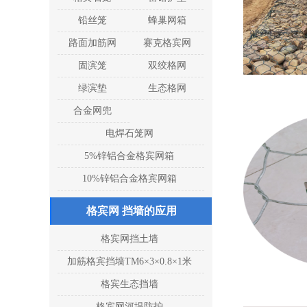
铅丝笼
蜂巢网箱
路面加筋网
赛克格宾网
固滨笼
双绞格网
绿滨垫
生态格网
合金网兜
电焊石笼网
5%锌铝合金格宾网箱
10%锌铝合金格宾网箱
格宾网 挡墙的应用
格宾网挡土墙
加筋格宾挡墙TM6×3×0.8×1米
格宾生态挡墙
格宾网河堤防护