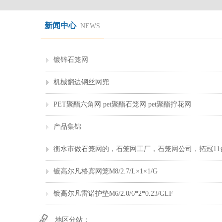
新闻中心
NEWS
镀锌石笼网
机械翻边钢丝网兜
PET聚酯六角网 pet聚酯石笼网 pet聚酯拧花网
产品集锦
镀高尔凡格宾网笼M8/2.7/L×1×1/G
镀高尔凡雷诺护垫M6/2.0/6*2*0.23/GLF
地区分站：