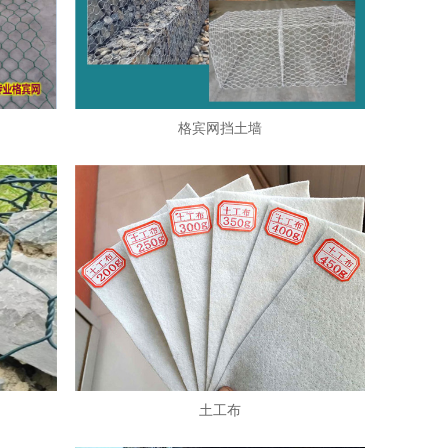
格宾网挡土墙
土工布