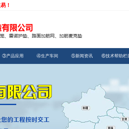
交易！
③产品应用
④生产车间
⑤新闻资讯
⑥技术帮助栏