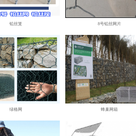
铅丝笼
8号铅丝网片
绿格网
蜂巢网箱