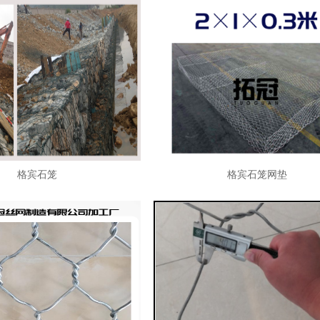
格宾石笼
格宾石笼网垫