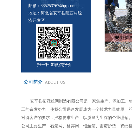
邮箱：335253767@qq.com
地址：河北省安平县院西村经
济开发区
扫一扫 加微信报价
公司简介
ABOUT US
安平县拓冠丝网制造有限公司是一家集生产、深加工、
工的奋发努力，使我公司迅速发展成为一个技术力量雄厚、
对待客户的要求，严格要求生产，以质量为生存的企业理念
公司主要生产：石笼网、格宾网、铅丝笼、雷诺护垫、双绞格