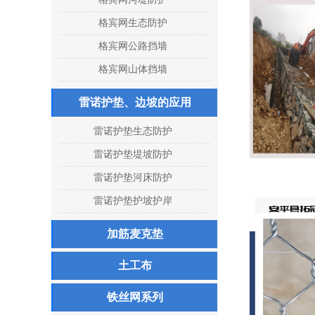
格宾网生态防护
格宾网公路挡墙
格宾网山体挡墙
雷诺护垫、边坡的应用
雷诺护垫生态防护
雷诺护垫堤坡防护
雷诺护垫河床防护
雷诺护垫护坡护岸
加筋麦克垫
土工布
铁丝网系列