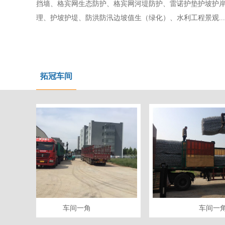
挡墙、格宾网生态防护、格宾网河堤防护、雷诺护垫护坡护
理、护坡护堤、防洪防汛边坡值生（绿化）、水利工程景观.....
拓冠车间
车间一角
车间一角