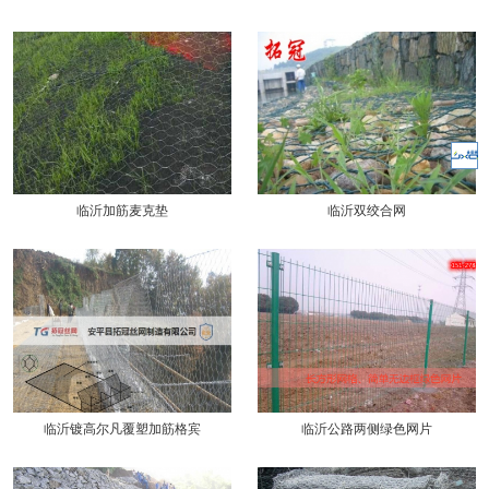
临沂加筋麦克垫
临沂双绞合网
临沂镀高尔凡覆塑加筋格宾
临沂公路两侧绿色网片