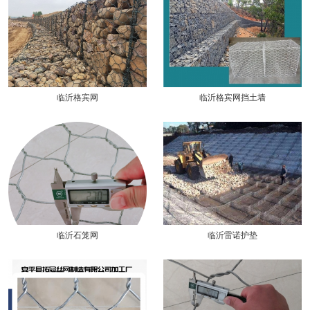
临沂格宾网
临沂格宾网挡土墙
临沂石笼网
临沂雷诺护垫