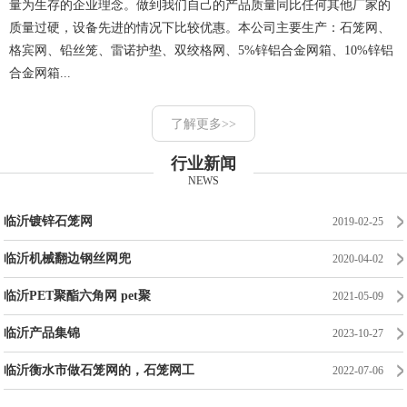
量为生存的企业理念。做到我们自己的产品质量同比任何其他厂家的
质量过硬，设备先进的情况下比较优惠。本公司主要生产：石笼网、
格宾网、铅丝笼、雷诺护垫、双绞格网、5%锌铝合金网箱、10%锌铝
合金网箱...
了解更多>>
行业新闻
NEWS
临沂镀锌石笼网
2019-02-25
临沂机械翻边钢丝网兜
2020-04-02
临沂PET聚酯六角网 pet聚
2021-05-09
临沂产品集锦
2023-10-27
临沂衡水市做石笼网的，石笼网工
2022-07-06