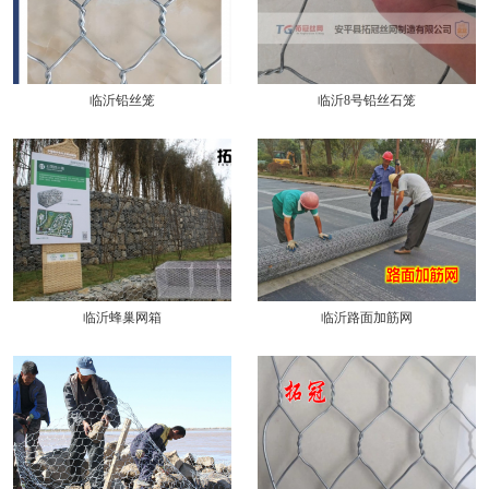
临沂铅丝笼
临沂8号铅丝石笼
临沂蜂巢网箱
临沂路面加筋网