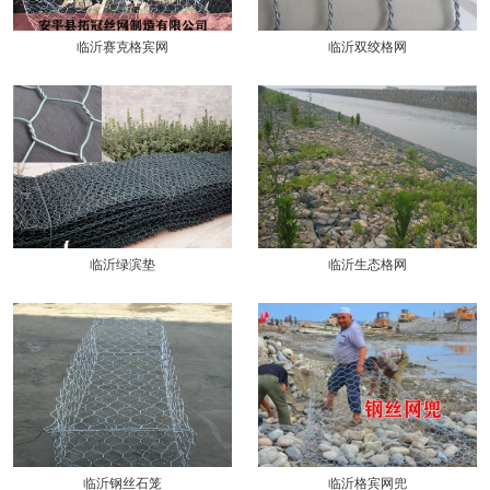
临沂赛克格宾网
临沂双绞格网
临沂绿滨垫
临沂生态格网
临沂钢丝石笼
临沂格宾网兜