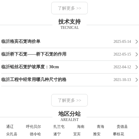
了解更多 >>
技术支持
TECNICAL
临沂格宾石笼询价单
2025-05-14
临沂桥下石笼——桥下石笼的作用
2022-05-15
临沂铅丝石笼护坡厚度：30cm
2022-04-12
临沂工程中经常用哪几种尺寸的格
2021-10-13
了解更多 >>
地区分站
AREALIST
通辽
呼伦贝尔
扎兰屯
海南
青海
贵德县
尖扎县
德令哈
遂宁
宜宾
雅安
攀枝花