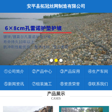
安平县拓冠丝网制造有限公司
①公司简介
②产品中心
③产品应用
④生产车间
⑤新闻资讯
⑦组装施工
⑧资质荣誉
⑨联系我们
产品展示
CASES