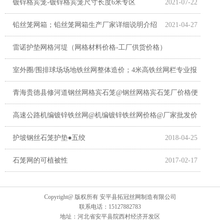
镀锌格宾笼-镀锌格宾笼尺寸长度6米专区
2021-07-22
2021-07-22
铅丝笼网箱；铅丝笼网箱生产厂家详细说明介绍
2021-04-27
雷诺护垫网格河堤（网格材料价格-工厂供货价格）
室外圈/围排球场场地铁丝网整体造价；4米高铁丝网栏专业报
2021-01-07
价；体育运动防护网工厂直营
青海贵德县修河道钢丝网格宾石笼@钢丝网格宾石笼厂价格便
宜供货
高速公路机编镀锌铁丝网@机编镀锌铁丝网价格@厂家批发价
2020-05-16
格
护坡钢丝石笼护垫●五绞
2019-12-21
2018-04-25
石笼网的可植被性
2017-02-17
2019-11-09
Copyright@ 版权所有 安平县拓冠丝网制造有限公司
联系电话：15127882783
地址：河北省安平县院西村经济开发区