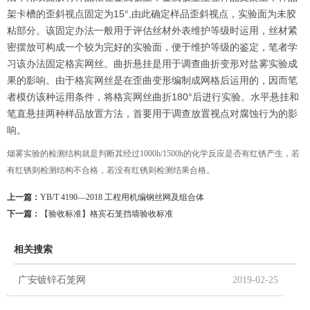
架卡槽的歪斜视点固定为15°,由此确定样品歪斜视点，实验面为未胶
粘部分。该固定办法一般用于评估丝材外表维护等级时运用，丝材紧
密摆放可构成一个较为完好的实验面，便于维护等级的鉴定，笔者学
习该办法固定格宾网丝。曲折悬挂是用于调查曲折变形对盐雾实验成
果的影响。由于格宾网丝是在歪曲变形编制成网格后运用的，因而笔
者模仿该种运用条件，将格宾网丝曲折180°后进行实验。水平悬挂和
笔直悬挂两种样品放置方法，首要用于调查放置视点对腐蚀行为的影
响。
烟雾实验的检测结构就是判断其经过1000h/1500h的化学反应是否有红锈产生，若
有红锈则检测结构不合格，若没有红锈则检测结果合格。
上一篇：
YB/T 4190—2018 工程用机编钢丝网及组合体
下一篇：
【验收标准】格宾石笼挡墙验收标准
相关搜索
广安镀锌石笼网
2019-02-25