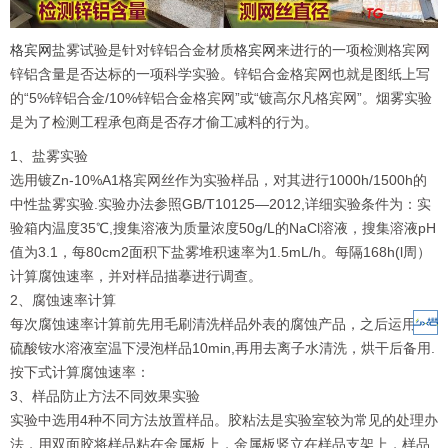
格宾网
盐雾试验是针对锌铝合金材质
格宾网
来进行的一项检测格宾网
锌铝含量是否达标的一项科学实验。锌铝合金格宾网也就是图纸上写
的“5%锌铝合金/10%锌铝合金格宾网”或“镀高尔凡格宾网”。烟雾实验
是为了检测工程承包商是否存才偷工减料的行为。
1、盐雾实验
选用镀Zn-10%A1格宾网丝作为实验样品，对其进行1000h/1500h的
中性盐雾实验.实验办法参照GB/T10125—2012,详细实验条件为：实
验箱内温度35℃,搜集溶液为质量浓度50g/L的NaCl溶液，搜集溶液pH
值为3.1，每80cm2面积下盐雾堆积速率为1.5mL/h。每隔168h(l周）
计算腐蚀速率，并对样品描摹进行调查。
2、腐蚀速率计算
每次腐蚀速率计算前先用毛刷清洗样品外表的腐蚀产品，之后运用过
硫酸铵水溶液室温下浸泡样品10min,再用去离子水清洗，烘干后备用.
按下式计算腐蚀速率：
3、样品防止方法不同效果实验
实验中选用4种不同方法放置样品。胶粘法是实验室较为常见的处理办
法，用双面胶将样品粘在金属板上，金属板竖立在样品支架上，样品